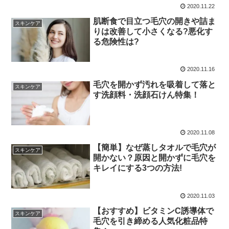
2020.11.22
肌断食で目立つ毛穴の開きや詰ま
スキンケア
りは改善して小さくなる?悪化す
る危険性は?
2020.11.16
毛穴を開かず汚れを吸着して落と
スキンケア
す洗顔料・洗顔石けん特集！
2020.11.08
【簡単】なぜ蒸しタオルで毛穴が
スキンケア
開かない？原因と開かずに毛穴を
キレイにする3つの方法!
2020.11.03
【おすすめ】ビタミンC誘導体で
スキンケア
毛穴を引き締める人気化粧品特