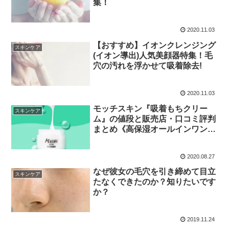
集！
2020.11.03
【おすすめ】イオンクレンジング
スキンケア
(イオン導出)人気美顔器特集！毛
穴の汚れを浮かせて吸着除去!
2020.11.03
モッチスキン『吸着もちクリー
スキンケア
ム』の値段と販売店・口コミ評判
まとめ《高保湿オールインワンク
リーム》
2020.08.27
なぜ彼女の毛穴を引き締めて目立
スキンケア
たなくできたのか？知りたいです
か？
2019.11.24