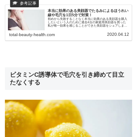
本当に効果のある美顔器でたるみによるほうれい
線や毛穴を1日5分で対策！
初めから失敗することなく本当に効果のある美顔器を購入
したいという人のために過去4台の家庭用美顔器を買った
私が唯一効果を感じることができた美顔器をシェアしま
す！目の下のたるみはもちろんほうれい線や毛穴そしてニ
キビまで対策できるおうち美容必須アイテムなので要チェ
2020.04.12
total-beauty-health.com
ックですよ！
ビタミンC誘導体で毛穴を引き締めて目立
たなくする