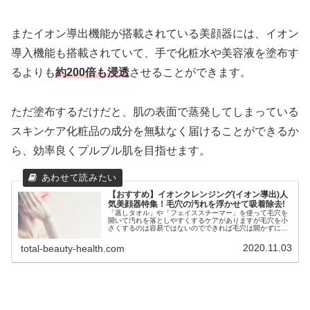
またイオン導出機能が搭載されている美顔器には、イオン
導入機能も搭載されていて、手で化粧水や美容液を塗布す
るよりも
約200倍も浸透
させることができます。
ただ塗布するだけだと、肌の表面で蒸発してしまっている
スキンケア化粧品の成分を無駄なく届けることができるか
ら、効率良くプルプル肌を目指せます。
【おすすめ】イオンクレンジング(イオン導出)人
気美顔器特集！毛穴の汚れを浮かせて吸着除去!
「蒸しタオル」や「フェイススチーマー」を使って毛穴を
開いて汚れを落としやすくするケアがありますが毛穴を小
さくするのは容易ではないのでできれば毛穴は開かずにケ
アしたいものです。そこでプラスイオンの力で毛穴を開く
ことなく「皮脂汚れ」や「メイク残り」をスッキリと除去
2020.11.03
total-beauty-health.com
できるイオンクレンジング(イオン導出)機能を搭載した家
庭用の美顔器を特集！目立つ毛穴を悪化させたくない方は
必見です！