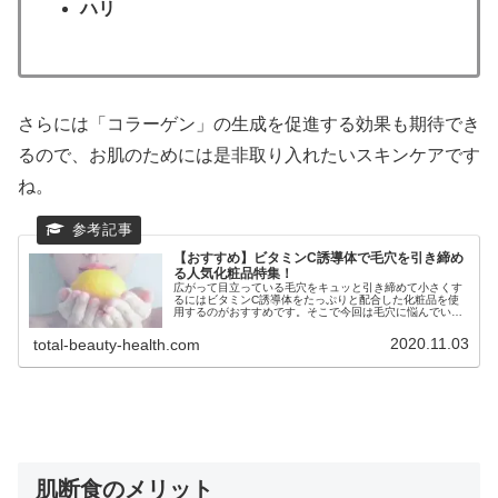
ハリ
さらには「コラーゲン」の生成を促進する効果も期待でき
るので、お肌のためには是非取り入れたいスキンケアです
ね。
【おすすめ】ビタミンC誘導体で毛穴を引き締め
る人気化粧品特集！
広がって目立っている毛穴をキュッと引き締めて小さくす
るにはビタミンC誘導体をたっぷりと配合した化粧品を使
用するのがおすすめです。そこで今回は毛穴に悩んでいる
方にピッタリなビタミンC誘導体を贅沢に配合した人気化
粧品を特集！蒸しタオルやフェイススチーマーで毛穴を開
2020.11.03
total-beauty-health.com
いてケアした後は仕上げに必ず毛穴を引き締めないと開い
た状態が定着してしまうのでビタミンC誘導体でしっかり
と仕上げを施しましょう！
肌断食のメリット