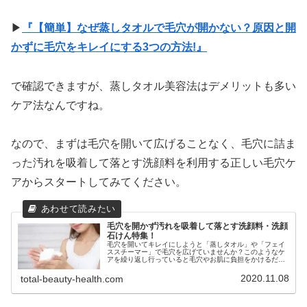
▶
『【簡単】なぜ蒸しタオルで毛穴が開かない？原因と開
かずに毛穴をキレイにする3つの方法!』
で確認できますが、蒸しタオル美容法はデメリットも多い
ケア法なんですね。
なので、まずは毛穴を開いて広げることなく、毛穴に詰ま
った汚れを吸着して落とす洗顔料を利用する正しい毛穴ケ
アからスタートしてみてください。
毛穴を開かず汚れを吸着して落とす洗顔料・洗顔
石けん特集！
毛穴を開いてキレイにしようと「蒸しタオル」や「フェイ
ススチーマー」で毛穴を広げていませんか？このようなケ
アを繰り返し行っていると毛穴やお肌に負担をかけるだけ
でなく開いた毛穴が定着してしまう恐れがあります。今回
特集する汚れを吸着して洗い流せる洗顔料(洗顔石けん)を
2020.11.08
total-beauty-health.com
使えば毛穴を開くことなく清潔に保つことができるので参
考にしてみてくださいね！