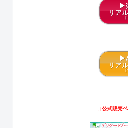
▶
リア
【
▶
リア
【
↓↓公式販売