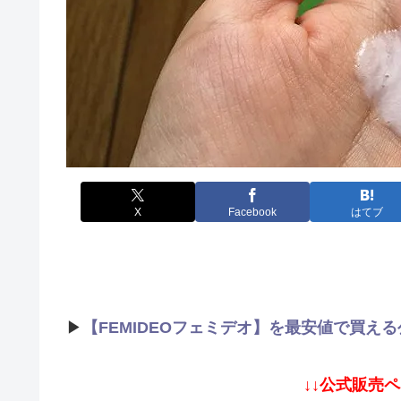
X
Facebook
はてブ
▶
【FEMIDEOフェミデオ】を最安値で買え
↓↓公式販売