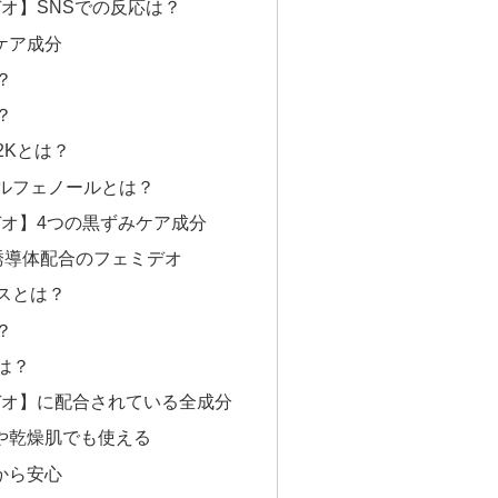
デオ】SNSでの反応は？
ケア成分
？
？
2Kとは？
ルフェノールとは？
ミデオ】4つの黒ずみケア成分
誘導体配合のフェミデオ
スとは？
？
は？
ミデオ】に配合されている全成分
や乾燥肌でも使える
から安心