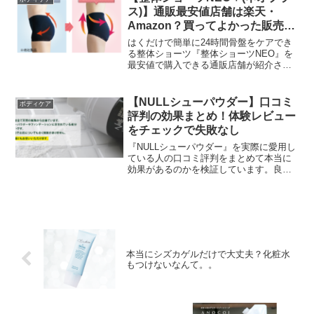
この買い方を利用しないともったいない
ス)】通販最安値店舗は楽天・
ですね。ほとんどの方が買ってよかった
Amazon？買ってよかった販売店
と感じている販売店なのでお見逃しな
はここ！
く！
はくだけで簡単に24時間骨盤をケアでき
る整体ショーツ『整体ショーツNEO』を
最安値で購入できる通販店舗が紹介され
ています。楽天市場やAmazonよりも断然
安い値段で『整体ショーツNEO』を買え
るのでお見逃しなく！またリアルタイム
【NULLシューパウダー】口コミ
ボディケア
で楽天市場とAmazonの販売価格と比較で
評判の効果まとめ！体験レビュー
きる時短検索ボタンで確実に最安値で買
をチェックで失敗なし
えます。
『NULLシューパウダー』を実際に愛用し
ている人の口コミ評判をまとめて本当に
効果があるのかを検証しています。良い
口コミだけではなく悪い口コミもそのま
ま掲載されているので購入前の参考にな
ります。また液体タイプや揮発性タイプ
との比較になる口コミもあるので迷って
いる人は要チェックですね！
本当にシズカゲルだけで大丈夫？化粧水
もつけないなんて。。