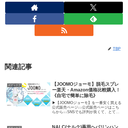
TBP
関連記事
【JOOMOジョーモ】脱毛スプレ
ボディケア
ー楽天・Amazon価格比較購入！
《自宅で簡単に除毛》
▶【JOOMOジョーモ】を一番安く買える
公式販売ページ↓↓公式販売ページはこち
らから↓↓SNSでも評判が良くて、とても
話題になっている除毛スプレーの
【JOOMOジョーモ】。JOOMOは、自宅
でお手軽に脱毛サロン級のお手入れがで
NALC(ナルク)薬用ヘパリンハン
ボディケア