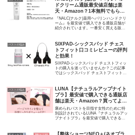
きる、カミソリ...
ドクリーム通販最安値店舗は楽
天・Amazon？1本無料でもらう
方法とは？
『NALC(ナルク)薬用ヘパリンハンドクリ
ーム』を最安値で購入できる通販店舗が
紹介されています。一番安く買える販売
店は1本まるまる無料でプレゼントされる
キャンペーン中なので見逃せません。ま
た今すぐ使える300円OFFクーポンをゲッ
SIXPAD-シックスパッド チェス
バストの悩み
トできる方法も教えてくれるので購入前
トフィット口コミレビューの評判
には必ずチェックしたい情報ですね！
と効果！
SIXPAD-シックスパッド チェストフィッ
トの購入を迷っていませんか？この記事
ではシックスパッド チェストフィットの
口コミレビューから見える評判や効果を
まとめてメリットとデメリットを検証し
ています。購入前にチェックすれば失敗
LUNA【ナチュラルアップナイト
バストの悩み
を回避できるので参考にしてみてくださ
ブラ】最安値で購入できる通販店
い。
舗は楽天・Amazon？買ってよか
った販売店はここ！
褒められバストを目指す女性のために特
別設計されているLUNA『ナチュラルアッ
プナイトブラ』を最安値で購入できる通
販店舗が紹介されています。楽天市場や
Amazonで販売されている価格よりも
1500～2000円ほど安い価格で買えるので
【整体ショーツNEO＋(ネオプラ
ボディケア