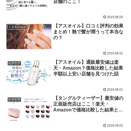
店舗のここ！
2019.08.03
【アスオイル】口コミ評判の効果
くせ毛の悩み
まとめ！熱で髪が潤うって本当な
の？
2019.08.01
【アスオイル】通販最安値は楽
ヘアケア
天・Amazon？価格比較した結果
半額以上安い店舗を見つけた話
2019.08.01
【タングルティーザー】最安値の
ヘアケア
正規販売店はここ！楽天・
Amazonで価格比較した結果と
は？
2018.09.03