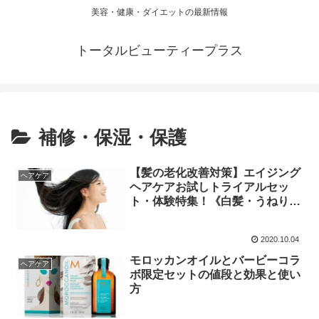
美容・健康・ダイエットの最新情報
トータルビューティープラス
補修・保湿・保護
【髪の老化改善対策】エイジング
ヘアケア
ヘアケアお試しトライアルセッ
ト・体験特集！《白髪・うねり・
薄毛》
2020.10.04
モロッカンオイルとバービーコラ
ヘアケア
ボ限定セットの値段と効果と使い
方