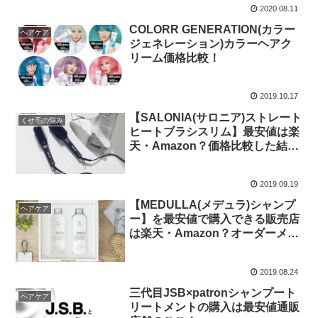
2020.08.11
COLORR GENERATION(カラー
ヘアケア
ジェネレーション)カラーヘアク
リーム価格比較！
2019.10.17
【SALONIA(サロニア)ストレート
くせ毛の悩み
ヒートブラシスリム】最安値は楽
天・Amazon？価格比較した結果
はこれ！
2019.09.19
【MEDULLA(メデュラ)シャンプ
ヘアケア
ー】を最安値で購入できる販売店
は楽天・Amazon？オーダーメイ
ド感覚のパーソナライズシャンプ
ー
2019.08.24
三代目JSB×patronシャンプート
ヘアケア
リートメントの購入は最安値通販