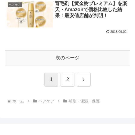
育毛剤【黄金樹プレミアム】を楽
ヘアケア
天・Amazonで価格比較した結
果！最安値店舗が判明！
2018.09.02
次のページ
次
1
2
へ
ホーム
ヘアケア
補修・保湿・保護