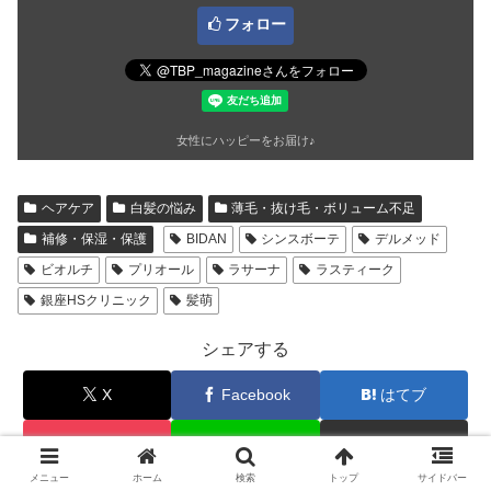
フォロー
女性にハッピーをお届け♪
ヘアケア
白髪の悩み
薄毛・抜け毛・ボリューム不足
補修・保湿・保護
BIDAN
シンスボーテ
デルメッド
ビオルチ
プリオール
ラサーナ
ラスティーク
銀座HSクリニック
髪萌
シェアする
X
Facebook
はてブ
Pocket
LINE
コピー
メニュー
ホーム
検索
トップ
サイドバー