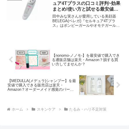
場やAmazonなど大手ショッピングサイト
ュア4Tプラスの口コミ評判~効果
の販売価格を瞬時に比較できるリアルタ
まとめ!使い方と試せる最安値店
イム検索ボタンがあるので有効活用しま
舗も紹介!
しょう！
田中みな実さんが愛用している美顔器
BELEGA(ベレガ)『セルキュア4Tプラ
ス』はボンビーガールやオモテガール裏
ガールでSKE48の須田亜香里さんが愛用
していたことでも話題。また浜崎あゆみ
さんのシンデレラストーリーを描いたド
ラマ「〝M〟愛すべき人がいて」の出演
者がメイク前に使用していたのも有名な
話。このセルキュア4Tプラスの口コミや
【nonomo-ノノモ-】を最安値で購入でき
SNSでの評判をまとめて本当の効果をチ
る通販店舗は楽天・Amazon？損する買
ェック!上手な使い方や実際に試して体感
い方してませんか？
してから最安値で購入できる取扱い店舗
もお見逃しなく!
【MEDULLA(メデュラ)シャンプー】を最
安値で購入できる販売店は楽天・
Amazon？オーダーメイド感覚のパーソ
ナライズシャンプー
ホーム
スキンケア
たるみ・ハリ不足対策