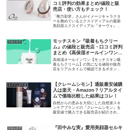
デーション』を使ってみる人にはお試し
コミ評判の効果まとめ!値段と販
サンプルが破格値で手に入るキャンペー
売店・使い方もチェック！
ンがあるのでお見逃しなく！
「剛力彩芽」さんがイメージキャラクタ
ーを務めているエクスイディアルの最新
美顔器エクスイディアル『オーヴォ』の
口コミ評判による効果をまとめてどんな
人にピッタリな美顔器なのかをチェック
していきたいと思います。またエクスイ
モッチスキン『吸着もちクリー
スキンケア
ディアル『オーヴォ』の使い方や最安値
ム』の値段と販売店・口コミ評判
で購入できる販売店の情報をリアルタイ
まとめ《高保湿オールインワンク
ムでチェック！買う前に必ず有効活用し
リーム》
て損しないようにしてくださいね！
高保湿オールインワン【モッチスキン吸
着もちクリーム】の気になる値段や販売
店をリアルタイムで確認できるボタンで
今すぐチェック！悪い口コミから良い口
コミ評判もまとめてあるので購入前の参
考にしてみてくださいね！
【クレームシモン】通販最安値購
エイジングケア
入は楽天・Amazon？リアルタイ
ムで価格比較した結果はコレ！
自然からの恵みを大切にした自然派スキ
ンケアブランドの『クレームシモン』を
最安値で購入できる販売店が紹介されて
います。しかし、通販の価格は変動が激
しいので購入直前にリアルタイムで調べ
るのが確実です。このページには楽天市
『田中みな実』愛用美顔器セルキ
スキンケア