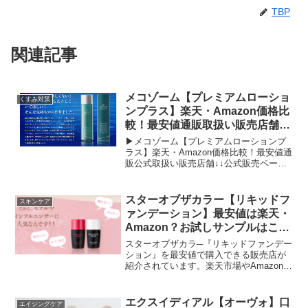
TBP
関連記事
メコゾーム【プレミアムローショ
くすみ対策
ンプラス】楽天・Amazon価格比
較！最安値通販取扱い販売店舗
《本気のシミ対策》
▶メコゾーム【プレミアムローションプ
ラス】楽天・Amazon価格比較！最安値通
販公式取扱い販売店舗↓↓公式販売ページ
はこちらから↓↓「レーザーしかない
か。。。」と、諦めていた ”シミ”に@コ
スメランキング1位の実力！メコゾーム
スターオブザカラー【リキッドフ
スキンケア
【プレミアムロ...
ァンデーション】最安値は楽天・
Amazon？お試しサンプルはこち
ら！
スターオブザカラ─『リキッドファンデー
ション』を最安値で購入できる販売店が
紹介されています。楽天市場やAmazonの
価格をリアルタイムで比較できる時短ボ
タンがとても便利なページです。また初
めてスターオブザカラ─『リキッドファン
エクスイディアル【オーヴォ】口
エイジングケア