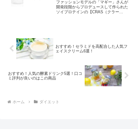
します！
ファッションモデルの「マギー」さんが
開発段階からプロデュースして作られた
ソイプロテインの【CRAS（クラー
ス）】を最安値で購入できる通販店舗を
リアルタイムでチェックできる時短ボタ
ンが便利なページです。楽天市場や
Amazon・ヤフーショッピングの価格と公
式販売サイトの値段を瞬時に比較できる
ので確実に最安値で購入できますよ！
おすすめ！セラミドを高配合した人気フ
ェイスクリーム6選！
おすすめ！人気の酵素ドリンク5選！口コ
ミ評判が良いのはこの商品
ホーム
ダイエット