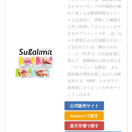
少させリバウンドの可能性が極
めて高くなる糖質制限ダイエッ
トとは反対に、摂取した糖質を
上手に利用してダイエットがで
きるサプリメントです。 ぽっち
ゃり体質の人は分泌量が少ない
と言われている「痩せホルモ
ン」の《GLP-1》の分泌促進に
加えて、血糖値の上昇を抑える
「バナスリン」を配合。 また、
筋肉量の増加を促しながら分解
を抑える「HMB」のチカラで、
効率的にダイエットをサポート
してくれます。
公式販売サイト
Amazonで探す
楽天市場で探す