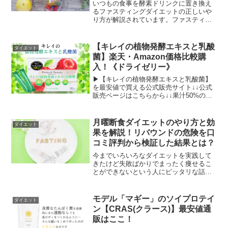
可能ですよ。
いつもの食事を酵素ドリンクに置き換え
るファスティングダイエットの正しいや
り方が解説されています。ファスティン
グダイエットは間違った方法を実践して
しまうと体調不良を招いてしまう危険性
がありますがしっかりと正しいやり方で
【キレイの植物発酵エキスと乳酸
ダイエット
あれば効果を実感できる健康法です。ま
菌】楽天・Amazon価格比較購
た実践者の生の口コミも掲載されている
入！《ドライゼリー》
のでとても参考になります。
▶【キレイの植物発酵エキスと乳酸菌】
を最安値で買える公式販売サイト↓↓公式
販売ページはこちらから↓↓果汁50%のり
んご味だから美味しく続けられる【キレ
イの植物発酵エキスと乳酸菌】。しか
も、いつでも手軽に摂取できるスティッ
月曜断食ダイエットのやり方と効
ダイエット
クタイプのゼリーなの...
果を解説！リバウンドの危険を口
コミ評判から検証した結果とは？
今までいろいろなダイエットを実践して
きたけど失敗ばかりでまったく痩せるこ
とができないという人にピッタリな話題
のダイエットがTBS系『あさチャン』で
も紹介された「月曜断食ダイエット」。
この月曜断食はとてもシンプルでストレ
モデル「マギー」のソイプロテイ
ダイエット
スが少ないため継続しやすいと評判にな
ン【CRAS(クラース)】最安値通
っている話題のダイエット法です。今回
販はここ！
はこの月曜断食のやり方と効果をご紹介