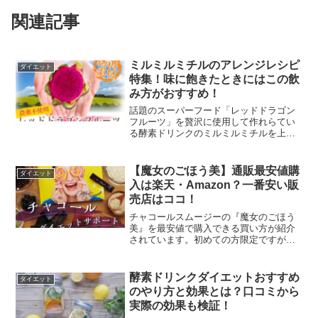
関連記事
ミルミルミチルのアレンジレシピ
ダイエット
特集！味に飽きたときにはこの飲
み方がおすすめ！
話題のスーパーフード「レッドドラゴン
フルーツ」を贅沢に使用して作れらてい
る酵素ドリンクのミルミルミチルを上手
にアレンジしたレシピを特集していま
す。ミルミルミチルの味に飽きてきたら
このアレンジ法を試してみてください。
【魔女のごほう美】通販最安値購
ダイエット
これだったら継続できるというアレンジ
入は楽天・Amazon？一番安い販
レシピばかりなのでダイエット成功に近
売店はココ！
づけます！
チャコールスムージーの『魔女のごほう
美』を最安値で購入できる買い方が紹介
されています。初めての方限定ですが送
料無料94%OFFで『魔女のごほう美』を
試せる販売店なのでお見逃しなく！この
買い方を知らずに買ってしまい後悔する
酵素ドリンクダイエットおすすめ
ダイエット
人がとても多いので注意してください
のやり方と効果とは？口コミから
ね。美味しく置き換えダイエットができ
実際の効果も検証！
るのでリバウンドしにくいダイエットが