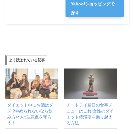
Yahoo!ショッピングで
探す
よく読まれている記事
ダイエット中にお酒はダ
チートデイ翌日の食事メ
メ!?やめられないなら飲
ニューはこれ!女性のダイ
み方4つの注意点を守ろ
エット停滞期を乗り越え
う！
る方法