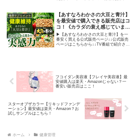
ーグレナを損することなく購入するに
は、大手通販サイトの楽天市場とAmazon
そして「酵素乳酸菌ユーグレナ公式販売
【あすなろわかさの大豆と青汁】
健康サプリメント
ページ」の価格を比較...
を最安値で購入できる販売店はコ
コ！《カラダの衰え感じていませ
んか？》
▶【あすなろわかさの大豆と青汁】を一
番安く買える公式販売ページ↓↓公式販売
ページはこちらから↓↓TV番組で紹介され
てから、在庫が不足しているほど大人気
な【あすなろわかさの大豆と青汁】。こ
の「あすなろわかさの大豆と青汁」をど
こよりも安く購入で...
フコイダン美容液【フレイヤ美容液】最
安値購入は楽天・Amazonじゃない？一
番安い販売店はここ！
スターオブザカラー【リキッドファンデ
ーション】最安値は楽天・Amazon？お
試しサンプルはこちら！
ホーム
健康管理