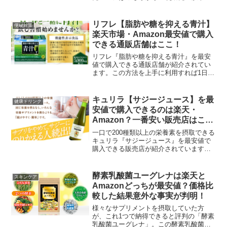
ブルや乾燥肌に悩んでいるママが喜ぶ、
95%以上が保湿成分でできているミルク
ローションの「ぬくもりミルクローショ
リフレ【脂肪や糖を抑える青汁】
便秘対策
ン」。この「ぬくも...
楽天市場・Amazon最安値で購入
できる通販店舗はここ！
リフレ『脂肪や糖を抑える青汁』を最安
値で購入できる通販店舗が紹介されてい
ます。この方法を上手に利用すれば1日33
円でリフレ『脂肪や糖を抑える青汁』を
始められるので使わないと損ですね。ま
たリアルタイムで楽天市場とAmazonの価
キュリラ【サジージュース】を最
健康ドリンク
格と比較できるのでどこよりも安い価格
安値で購入できるのは楽天・
だと確認してからお買い物ができるのも
Amazon？一番安い販売店はこ
嬉しいポイントですね！
こ！
一口で200種類以上の栄養素を摂取できる
キュリラ『サジージュース』を最安値で
購入できる販売店が紹介されています。
はじめての方・おひとり様1本限りのキャ
ンペーンですがとてもお得なので利用し
ないと損ですね。またお試しサイズ（ス
酵素乳酸菌ユーグレナは楽天と
スキンケア
トレート300ml）なので試飲してみたいと
Amazonどっちが最安値？価格比
いう方にはピッタリですね！
較した結果意外な事実が判明！
様々なサプリメントを摂取していた方
が、これ1つで納得できると評判の「酵素
乳酸菌ユーグレナ」。この酵素乳酸菌ユ