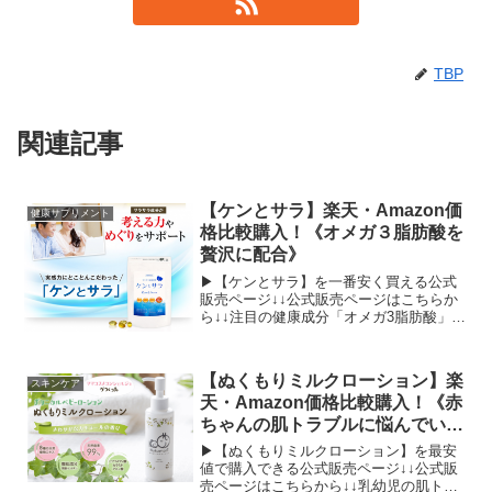
TBP
関連記事
【ケンとサラ】楽天・Amazon価
健康サプリメント
格比較購入！《オメガ３脂肪酸を
贅沢に配合》
▶【ケンとサラ】を一番安く買える公式
販売ページ↓↓公式販売ページはこちらか
ら↓↓注目の健康成分「オメガ3脂肪酸」を
贅沢に配合して作られている【ケンとサ
ラ】。この【ケンとサラ】を損すること
なく購入するには大手ショッピングサイ
【ぬくもりミルクローション】楽
スキンケア
トの「楽天市場」と...
天・Amazon価格比較購入！《赤
ちゃんの肌トラブルに悩んでいる
なら》
▶【ぬくもりミルクローション】を最安
値で購入できる公式販売ページ↓↓公式販
売ページはこちらから↓↓乳幼児の肌トラ