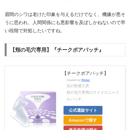
眉間のシワは老けた印象を与えるだけでなく、機嫌が悪そ
うに思われ、人間関係にも悪影響を及ぼしかねないので早
い段階で対処したいですね。
【頬の毛穴専用】『チークポアパッチ』
【チークポアパッチ】
created by
Rinker
北の快適工房
頬の毛穴専用のマイクロニード
ルパッチ。
公式通販サイト
Amazonで探す