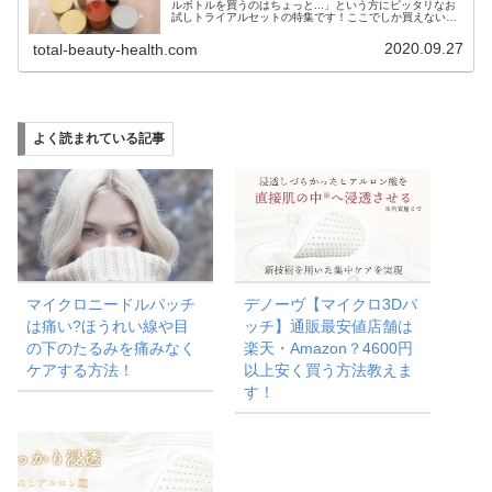
ルボトルを買うのはちょっと...」という方にピッタリなお
試しトライアルセットの特集です！ここでしか買えない
Web通販限定の激安価格商品満載なのでお見逃しなく！
2020.09.27
total-beauty-health.com
よく読まれている記事
マイクロニードルパッチ
デノーヴ【マイクロ3Dパ
は痛い?ほうれい線や目
ッチ】通販最安値店舗は
の下のたるみを痛みなく
楽天・Amazon？4600円
ケアする方法！
以上安く買う方法教えま
す！