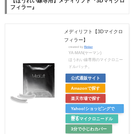
【ほうれい線専用】メディリフト『3Dマイクロ
フィラー』
メディリフト【3Dマイクロ
フィラー】
created by
Rinker
YA-MAN(ヤーマン)
ほうれい線専用のマイクロニー
ドルパッチ。
公式通販サイト
Amazonで探す
楽天市場で探す
Yahoo!ショッピングで
探す
塗るマイクロニードル
3分で小じわカバー