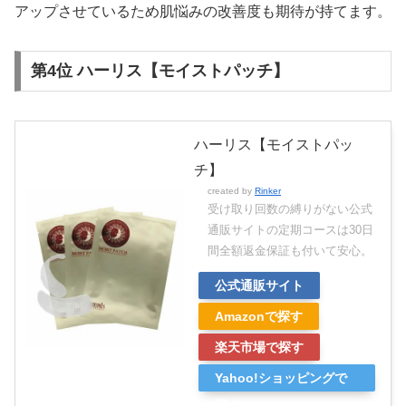
アップさせているため肌悩みの改善度も期待が持てます。
第4位 ハーリス【モイストパッチ】
ハーリス【モイストパッ
チ】
created by
Rinker
受け取り回数の縛りがない公式
通販サイトの定期コースは30日
間全額返金保証も付いて安心。
公式通販サイト
Amazonで探す
楽天市場で探す
Yahoo!ショッピングで
探す