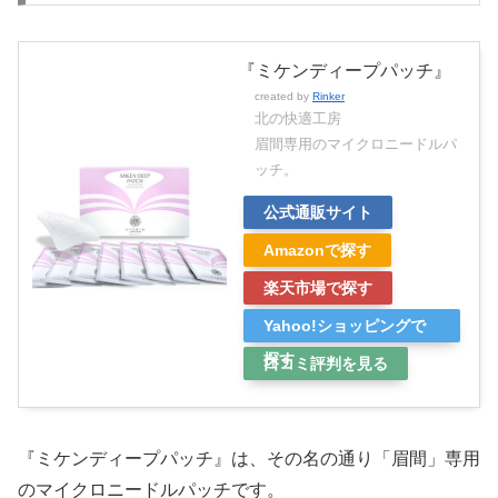
『ミケンディープパッチ』
created by
Rinker
北の快適工房
眉間専用のマイクロニードルパ
ッチ。
公式通販サイト
Amazonで探す
楽天市場で探す
Yahoo!ショッピングで
探す
口コミ評判を見る
『ミケンディープパッチ』は、その名の通り「眉間」専用
のマイクロニードルパッチです。