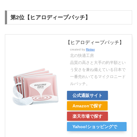
第2位【ヒアロディープパッチ】
【ヒアロディープパッチ】
created by
Rinker
北の快適工房
品質の高さと大手の約半額とい
う安さを兼ね備えている日本で
一番売れいてるマイクロニード
ルパッチ。
公式通販サイト
Amazonで探す
楽天市場で探す
Yahoo!ショッピングで
探す