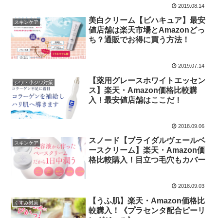
2019.08.14
美白クリーム【ビハキュア】最安
スキンケア
値店舗は楽天市場とAmazonどっ
ち？通販でお得に買う方法！
2019.07.14
【薬用グレースホワイトエッセン
シワ・小ジワ対策
ス】楽天・Amazon価格比較購
入！最安値店舗はここだ！
2018.09.06
スノード【ブライダルヴェールベ
スキンケア
ースクリーム】楽天・Amazon価
格比較購入！目立つ毛穴もカバー
2018.09.03
【うふ肌】楽天・Amazon価格比
くすみ対策
較購入！《プラセンタ配合ピーリ