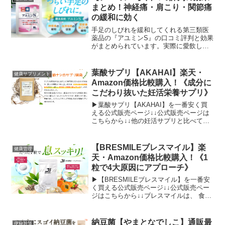
ります。またキュリラ『サジージュー
まとめ！神経痛・肩こり・関節痛
ス』のお試しサイズを最安値で購入でき
の緩和に効く
る方法も紹介されているので要チェッ
ク！
手足のしびれを緩和してくれる第三類医
薬品の『アユミンS』の口コミ評判と効果
がまとめられています。実際に愛飲して
いる人の口コミ評判なのでとても参考に
なりますね。どんな人に向いているのか
がよくわかるので購入前には要チェッ
葉酸サプリ【AKAHAI】楽天・
健康サプリメント
ク！神経痛や肩こり・関節痛にはサプリ
Amazon価格比較購入！《成分に
メントではなく効果が認められている医
こだわり抜いた妊活栄養サプリ》
薬品の『アユミンS』がおすすめです。
▶葉酸サプリ【AKAHAI】を一番安く買
える公式販売ページ↓↓公式販売ページは
こちらから↓↓他の妊活サプリと比べて、
栄養バランス・配合量ともに圧倒的な葉
酸サプリ【AKAHAI】。この葉酸サプリ
【AKAHAI】を損することなく購入する
【BRESMILEブレスマイル】楽
健康管理
には大手...
天・Amazon価格比較購入！《1
粒で4大原因にアプローチ》
▶【BRESMILEブレスマイル】を一番安
く買える公式販売ページ↓↓公式販売ペー
ジはこちらから↓↓ブレスマイルは、 食べ
物や飲み物 緊張時の乾燥 口内環境 体内
環境の口臭4大原因に効果的にアプローチ
できる、歯科医師共同開発のエチケット
納豆菌【やまとなでしこ】通販最
便秘対策