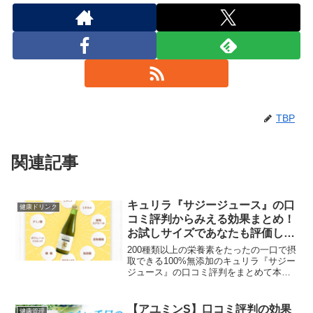
TBP
関連記事
キュリラ『サジージュース』の口
健康ドリンク
コミ評判からみえる効果まとめ！
お試しサイズであなたも評価して
みる？
200種類以上の栄養素をたったの一口で摂
取できる100%無添加のキュリラ『サジー
ジュース』の口コミ評判をまとめて本当
に効果があるのかが検証されています。
良い口コミだけではなく気になる口コミ
も掲載されているので購入前の参考にな
【アユミンS】口コミ評判の効果
健康管理