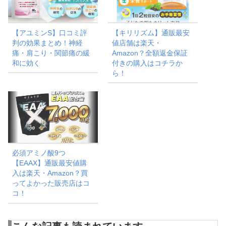
【アユミンS】口コミ評
【キリリズム】通販最安
判の効果まとめ！神経
値店舗は楽天・
痛・肩こり・関節痛の緩
Amazon？全額返金保証
和に効く
付きの購入はコチラか
ら！
必須アミノ酸9つ
【EAAX】通販最安値購
入は楽天・Amazon？買
ってよかった販売店はコ
コ！